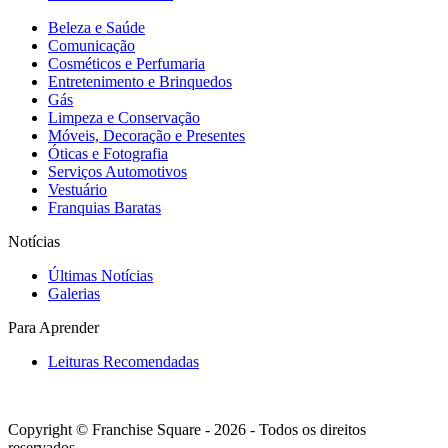
Beleza e Saúde
Comunicação
Cosméticos e Perfumaria
Entretenimento e Brinquedos
Gás
Limpeza e Conservação
Móveis, Decoração e Presentes
Óticas e Fotografia
Serviços Automotivos
Vestuário
Franquias Baratas
Notícias
Últimas Notícias
Galerias
Para Aprender
Leituras Recomendadas
Copyright © Franchise Square - 2026 - Todos os direitos
reservados.