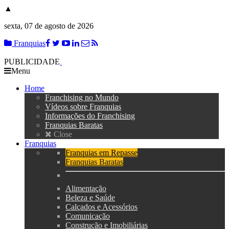
▲
sexta, 07 de agosto de 2026
Franquias
PUBLICIDADE
Menu
Home
Franchising no Mundo
Vídeos sobre Franquias
Informações do Franchising
Franquias Baratas
Close
Franquias
Franquias em Repasse
Franquias Baratas
Alimentação
Beleza e Saúde
Calçados e Acessórios
Comunicação
Construção e Imobiliárias