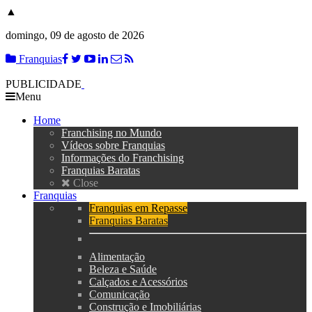
▲
domingo, 09 de agosto de 2026
Franquias
PUBLICIDADE
Menu
Home
Franchising no Mundo
Vídeos sobre Franquias
Informações do Franchising
Franquias Baratas
Close
Franquias
Franquias em Repasse
Franquias Baratas
Alimentação
Beleza e Saúde
Calçados e Acessórios
Comunicação
Construção e Imobiliárias