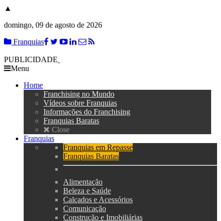
▲
domingo, 09 de agosto de 2026
Franquias
PUBLICIDADE
Menu
Home
Franchising no Mundo
Vídeos sobre Franquias
Informações do Franchising
Franquias Baratas
Close
Franquias
Franquias em Repasse
Franquias Baratas
Alimentação
Beleza e Saúde
Calçados e Acessórios
Comunicação
Construção e Imobiliárias