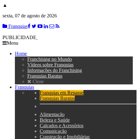
▲
sexta, 07 de agosto de 2026
Franquias
PUBLICIDADE
Menu
Home
Franchising no Mundo
Vídeos sobre Franquias
Informações do Franchising
Franquias Baratas
Close
Franquias
Franquias em Repasse
Franquias Baratas
Alimentação
Beleza e Saúde
Calçados e Acessórios
Comunicação
Construção e Imobiliárias