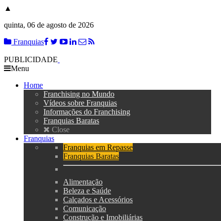
▲
quinta, 06 de agosto de 2026
Franquias
PUBLICIDADE
Menu
Home
Franchising no Mundo
Vídeos sobre Franquias
Informações do Franchising
Franquias Baratas
Close
Franquias
Franquias em Repasse
Franquias Baratas
Alimentação
Beleza e Saúde
Calçados e Acessórios
Comunicação
Construção e Imobiliárias