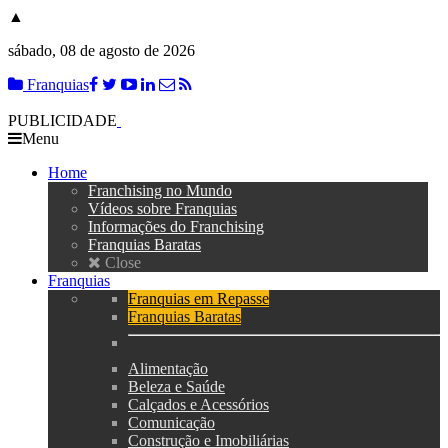
▲
sábado, 08 de agosto de 2026
Franquias
PUBLICIDADE
Menu
Home
Franchising no Mundo
Vídeos sobre Franquias
Informações do Franchising
Franquias Baratas
Close
Franquias
Franquias em Repasse
Franquias Baratas
Alimentação
Beleza e Saúde
Calçados e Acessórios
Comunicação
Construção e Imobiliárias