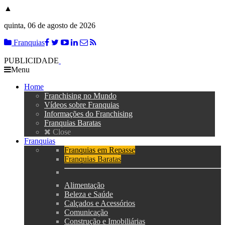
▲
quinta, 06 de agosto de 2026
Franquias
PUBLICIDADE
Menu
Home
Franchising no Mundo
Vídeos sobre Franquias
Informações do Franchising
Franquias Baratas
Close
Franquias
Franquias em Repasse
Franquias Baratas
Alimentação
Beleza e Saúde
Calçados e Acessórios
Comunicação
Construção e Imobiliárias