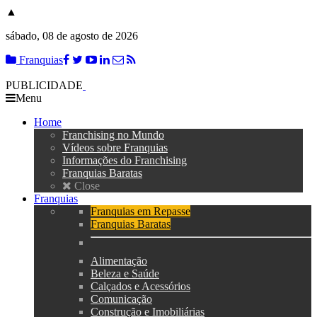
▲
sábado, 08 de agosto de 2026
Franquias
PUBLICIDADE
Menu
Home
Franchising no Mundo
Vídeos sobre Franquias
Informações do Franchising
Franquias Baratas
Close
Franquias
Franquias em Repasse
Franquias Baratas
Alimentação
Beleza e Saúde
Calçados e Acessórios
Comunicação
Construção e Imobiliárias