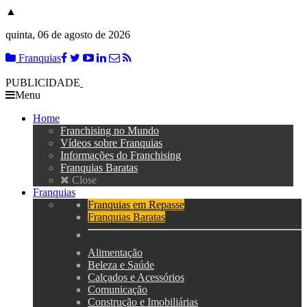
▲
quinta, 06 de agosto de 2026
Franquias
PUBLICIDADE
Menu
Home
Franchising no Mundo
Vídeos sobre Franquias
Informações do Franchising
Franquias Baratas
Close
Franquias
Franquias em Repasse
Franquias Baratas
Alimentação
Beleza e Saúde
Calçados e Acessórios
Comunicação
Construção e Imobiliárias