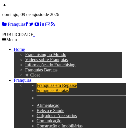
▲
domingo, 09 de agosto de 2026
Franquias
PUBLICIDADE
Menu
Home
Franchising no Mundo
Vídeos sobre Franquias
Informações do Franchising
Franquias Baratas
Close
Franquias
Franquias em Repasse
Franquias Baratas
Alimentação
Beleza e Saúde
Calçados e Acessórios
Comunicação
Construção e Imobiliárias