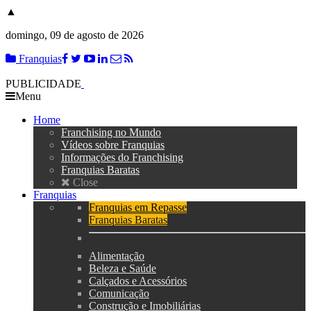
▲
domingo, 09 de agosto de 2026
Franquias
PUBLICIDADE
Menu
Home
Franchising no Mundo
Vídeos sobre Franquias
Informações do Franchising
Franquias Baratas
Close
Franquias
Franquias em Repasse
Franquias Baratas
Alimentação
Beleza e Saúde
Calçados e Acessórios
Comunicação
Construção e Imobiliárias