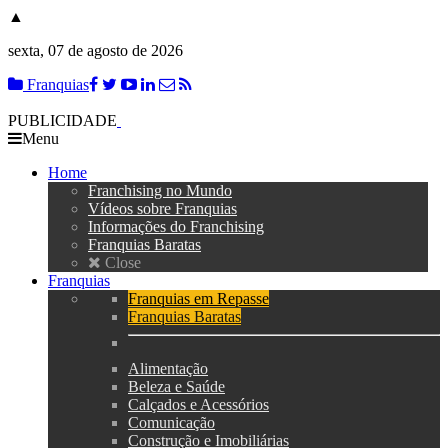
▲
sexta, 07 de agosto de 2026
Franquias
PUBLICIDADE
Menu
Home
Franchising no Mundo
Vídeos sobre Franquias
Informações do Franchising
Franquias Baratas
Close
Franquias
Franquias em Repasse
Franquias Baratas
Alimentação
Beleza e Saúde
Calçados e Acessórios
Comunicação
Construção e Imobiliárias