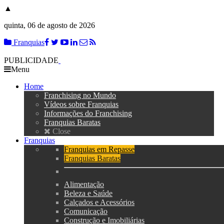
▲
quinta, 06 de agosto de 2026
Franquias
PUBLICIDADE
Menu
Home
Franchising no Mundo
Vídeos sobre Franquias
Informações do Franchising
Franquias Baratas
Close
Franquias
Franquias em Repasse
Franquias Baratas
Alimentação
Beleza e Saúde
Calçados e Acessórios
Comunicação
Construção e Imobiliárias