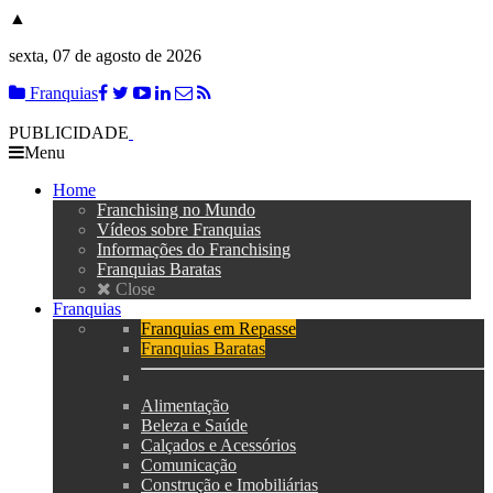
▲
sexta, 07 de agosto de 2026
Franquias
PUBLICIDADE
Menu
Home
Franchising no Mundo
Vídeos sobre Franquias
Informações do Franchising
Franquias Baratas
Close
Franquias
Franquias em Repasse
Franquias Baratas
Alimentação
Beleza e Saúde
Calçados e Acessórios
Comunicação
Construção e Imobiliárias