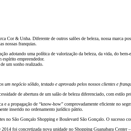
a Cor & Unha. Diferente de outros salões de beleza, nossa marca pos
as nossas franquias.
ação adotando uma política de valorização da beleza, da vida, do bem-es
m espírito empreendedor.
 de um sonho realizado.
s um negócio sólido, testado e aprovado pelos nossos clientes e fran
essidade de abertura de um salão de beleza diferenciado, com estilo pró
marca e a propagação de “know-how” comprovadamente eficiente no se
nte inserido no ordenamento jurídico pátrio.
es no São Gonçalo Shopping e Boulevard São Gonçalo. O sucesso com 
o de 2014 foi concretizada nova unidade no Shopping Guanabara Center