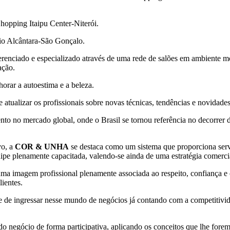
opping Itaipu Center-Niterói.
io Alcântara-São Gonçalo.
erenciado e especializado através de uma rede de salões em ambiente 
ação.
horar a autoestima e a beleza.
 atualizar os profissionais sobre novas técnicas, tendências e novidades
o no mercado global, onde o Brasil se tornou referência no decorrer da
vo, a
COR & UNHA
se destaca como um sistema que proporciona serviço
e plenamente capacitada, valendo-se ainda de uma estratégia comercia
a imagem profissional plenamente associada ao respeito, confiança e o
lientes.
e de ingressar nesse mundo de negócios já contando com a competitivid
 negócio de forma participativa, aplicando os conceitos que lhe forem 