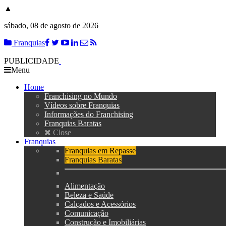
▲
sábado, 08 de agosto de 2026
Franquias
PUBLICIDADE
Menu
Home
Franchising no Mundo
Vídeos sobre Franquias
Informações do Franchising
Franquias Baratas
Close
Franquias
Franquias em Repasse
Franquias Baratas
Alimentação
Beleza e Saúde
Calçados e Acessórios
Comunicação
Construção e Imobiliárias