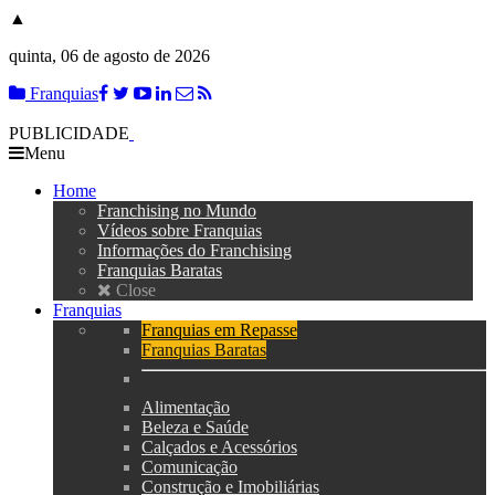
▲
quinta, 06 de agosto de 2026
Franquias
PUBLICIDADE
Menu
Home
Franchising no Mundo
Vídeos sobre Franquias
Informações do Franchising
Franquias Baratas
Close
Franquias
Franquias em Repasse
Franquias Baratas
Alimentação
Beleza e Saúde
Calçados e Acessórios
Comunicação
Construção e Imobiliárias