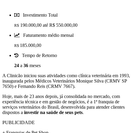
Investimento Total
190.000,00 até R$ 550.000,00
R$
Faturamento médio mensal
185.000,00
R$
Tempo de Retorno
24
a
36
meses
A Clinicão iniciou suas atividades como clínica veterinária em 1993,
inaugurada pelos Médicos Veterinários Monique Silva (CRMV SP
7650) e Fernando Reis (CRMV 7667).
Hoje, mais de 23 anos depois, já consolidada no mercado, com
experiência técnica e em gestão de negócios, é a 1ª franquia de
serviços veterinários do Brasil, desenvolvida para atender clientes
dispostos a
investir na saúde de seus pets
.
PUBLICIDADE
+ Franquias de Pet Shop