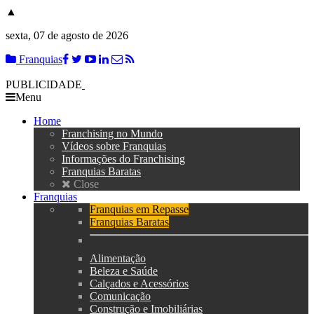
▲
sexta, 07 de agosto de 2026
Franquias
PUBLICIDADE
Menu
Home
Franchising no Mundo
Vídeos sobre Franquias
Informações do Franchising
Franquias Baratas
Close
Franquias
Franquias em Repasse
Franquias Baratas
Alimentação
Beleza e Saúde
Calçados e Acessórios
Comunicação
Construção e Imobiliárias