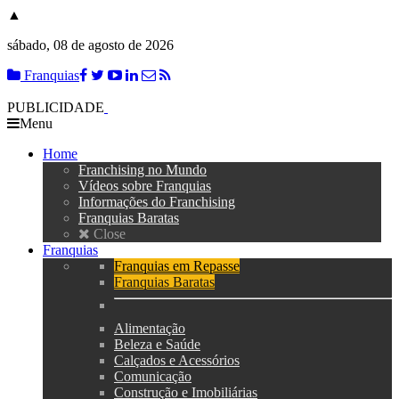
▲
sábado, 08 de agosto de 2026
Franquias
PUBLICIDADE
Menu
Home
Franchising no Mundo
Vídeos sobre Franquias
Informações do Franchising
Franquias Baratas
Close
Franquias
Franquias em Repasse
Franquias Baratas
Alimentação
Beleza e Saúde
Calçados e Acessórios
Comunicação
Construção e Imobiliárias