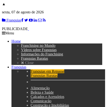
▲
sexta, 07 de agosto de 2026
Franquias
PUBLICIDADE
Menu
Home
Franchising no Mundo
Vídeos sobre Franquias
Informações do Franchising
Franquias Baratas
Close
Franquias
Franquias em Repasse
Franquias Baratas
Alimentação
Beleza e Saúde
Calçados e Acessórios
Comunicação
Construção e Imobiliárias