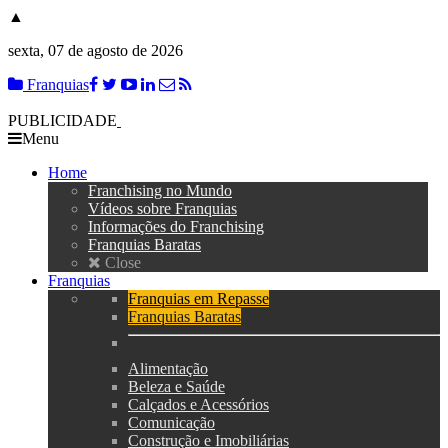
▲
sexta, 07 de agosto de 2026
Franquias
PUBLICIDADE
Menu
Home
Franchising no Mundo
Vídeos sobre Franquias
Informações do Franchising
Franquias Baratas
Close
Franquias
Franquias em Repasse
Franquias Baratas
Alimentação
Beleza e Saúde
Calçados e Acessórios
Comunicação
Construção e Imobiliárias