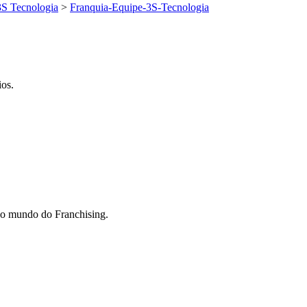
3S Tecnologia
>
Franquia-Equipe-3S-Tecnologia
ios.
do mundo do Franchising.