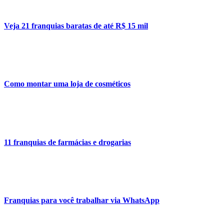
Veja 21 franquias baratas de até R$ 15 mil
Como montar uma loja de cosméticos
11 franquias de farmácias e drogarias
Franquias para você trabalhar via WhatsApp