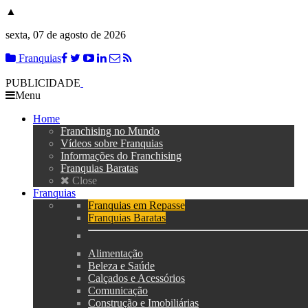
▲
sexta, 07 de agosto de 2026
Franquias
PUBLICIDADE
Menu
Home
Franchising no Mundo
Vídeos sobre Franquias
Informações do Franchising
Franquias Baratas
Close
Franquias
Franquias em Repasse
Franquias Baratas
Alimentação
Beleza e Saúde
Calçados e Acessórios
Comunicação
Construção e Imobiliárias