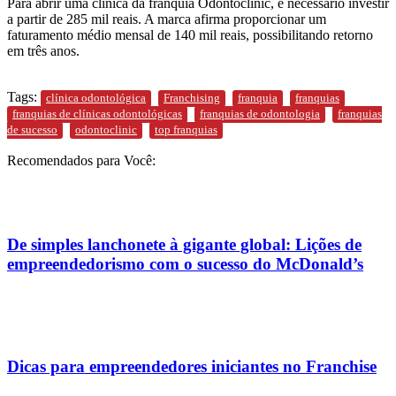
Para abrir uma clínica da franquia Odontoclinic, é necessário investir
a partir de 285 mil reais. A marca afirma proporcionar um
faturamento médio mensal de 140 mil reais, possibilitando retorno
em três anos.
Tags:
clínica odontológica
Franchising
franquia
franquias
franquias de clínicas odontológicas
franquias de odontologia
franquias
de sucesso
odontoclinic
top franquias
Recomendados para Você:
De simples lanchonete à gigante global: Lições de
empreendedorismo com o sucesso do McDonald’s
Dicas para empreendedores iniciantes no Franchise