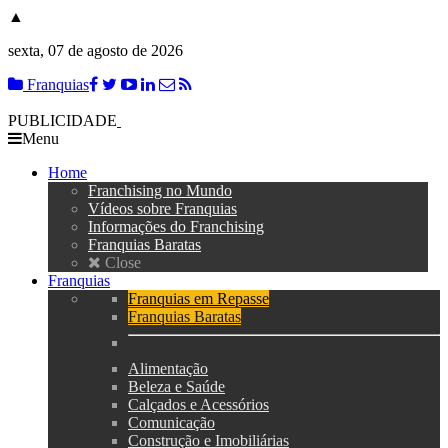
▲
sexta, 07 de agosto de 2026
Franquias
PUBLICIDADE
Menu
Home
Franchising no Mundo
Vídeos sobre Franquias
Informações do Franchising
Franquias Baratas
Close
Franquias
Franquias em Repasse
Franquias Baratas
Alimentação
Beleza e Saúde
Calçados e Acessórios
Comunicação
Construção e Imobiliárias