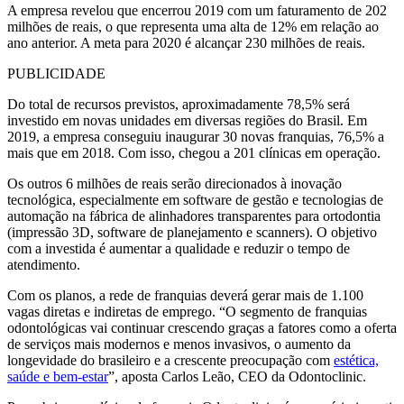
A empresa revelou que encerrou 2019 com um faturamento de 202
milhões de reais, o que representa uma alta de 12% em relação ao
ano anterior. A meta para 2020 é alcançar 230 milhões de reais.
PUBLICIDADE
Do total de recursos previstos, aproximadamente 78,5% será
investido em novas unidades em diversas regiões do Brasil. Em
2019, a empresa conseguiu inaugurar 30 novas franquias, 76,5% a
mais que em 2018. Com isso, chegou a 201 clínicas em operação.
Os outros 6 milhões de reais serão direcionados à inovação
tecnológica, especialmente em software de gestão e tecnologias de
automação na fábrica de alinhadores transparentes para ortodontia
(impressão 3D, software de planejamento e scanners). O objetivo
com a investida é aumentar a qualidade e reduzir o tempo de
atendimento.
Com os planos, a rede de franquias deverá gerar mais de 1.100
vagas diretas e indiretas de emprego. “O segmento de franquias
odontológicas vai continuar crescendo graças a fatores como a oferta
de serviços mais modernos e menos invasivos, o aumento da
longevidade do brasileiro e a crescente preocupação com
estética,
saúde e bem-estar
”, aposta Carlos Leão, CEO da Odontoclinic.