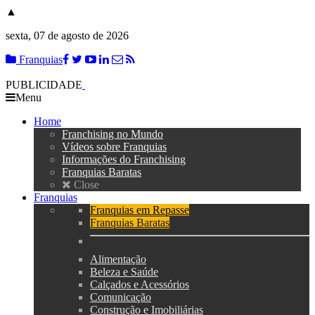
▲
sexta, 07 de agosto de 2026
Franquias
PUBLICIDADE
Menu
Home
Franchising no Mundo
Vídeos sobre Franquias
Informações do Franchising
Franquias Baratas
Close
Franquias
Franquias em Repasse
Franquias Baratas
Alimentação
Beleza e Saúde
Calçados e Acessórios
Comunicação
Construção e Imobiliárias