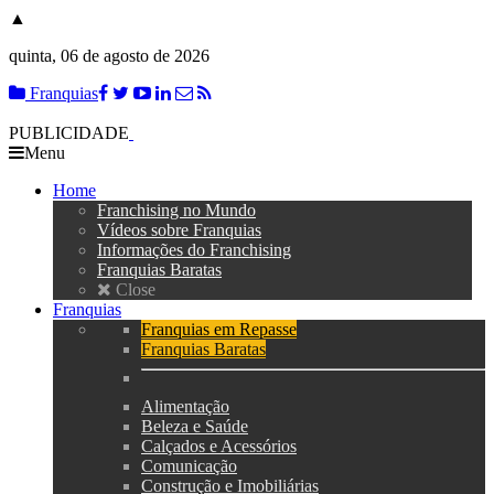
▲
quinta, 06 de agosto de 2026
Franquias
PUBLICIDADE
Menu
Home
Franchising no Mundo
Vídeos sobre Franquias
Informações do Franchising
Franquias Baratas
Close
Franquias
Franquias em Repasse
Franquias Baratas
Alimentação
Beleza e Saúde
Calçados e Acessórios
Comunicação
Construção e Imobiliárias