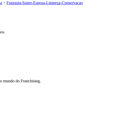
sa
>
Franquia-Super-Esposa-Limpeza-Conservacao
ios.
do mundo do Franchising.