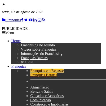
▲
sexta, 07 de agosto de 2026
Franquias
PUBLICIDADE
Menu
Home
Franchising no Mundo
Vídeos sobre Franquias
Informações do Franchising
Franquias Baratas
Close
Franquias
Franquias em Repasse
Franquias Baratas
Alimentação
Beleza e Saúde
Calçados e Acessórios
Comunicação
Construção e Imobiliárias