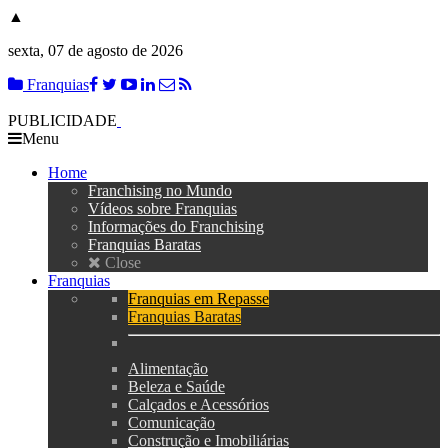
▲
sexta, 07 de agosto de 2026
Franquias
PUBLICIDADE
Menu
Home
Franchising no Mundo
Vídeos sobre Franquias
Informações do Franchising
Franquias Baratas
Close
Franquias
Franquias em Repasse
Franquias Baratas
Alimentação
Beleza e Saúde
Calçados e Acessórios
Comunicação
Construção e Imobiliárias