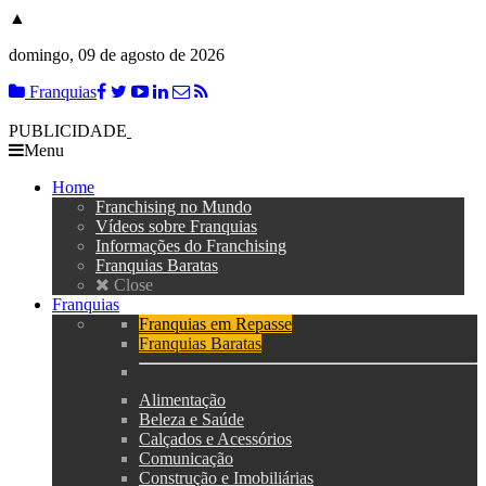
▲
domingo, 09 de agosto de 2026
Franquias
PUBLICIDADE
Menu
Home
Franchising no Mundo
Vídeos sobre Franquias
Informações do Franchising
Franquias Baratas
Close
Franquias
Franquias em Repasse
Franquias Baratas
Alimentação
Beleza e Saúde
Calçados e Acessórios
Comunicação
Construção e Imobiliárias