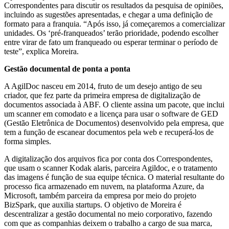
Correspondentes para discutir os resultados da pesquisa de opiniões,
incluindo as sugestões apresentadas, e chegar a uma definição de
formato para a franquia. “Após isso, já começaremos a comercializar
unidades. Os ‘pré-franqueados’ terão prioridade, podendo escolher
entre virar de fato um franqueado ou esperar terminar o período de
teste”, explica Moreira.
Gestão documental de ponta a ponta
A AgilDoc nasceu em 2014, fruto de um desejo antigo de seu
criador, que fez parte da primeira empresa de digitalização de
documentos associada à ABF. O cliente assina um pacote, que inclui
um scanner em comodato e a licença para usar o software de GED
(Gestão Eletrônica de Documentos) desenvolvido pela empresa, que
tem a função de escanear documentos pela web e recuperá-los de
forma simples.
A digitalização dos arquivos fica por conta dos Correspondentes,
que usam o scanner Kodak alaris, parceira Agildoc, e o tratamento
das imagens é função de sua equipe técnica. O material resultante do
processo fica armazenado em nuvem, na plataforma Azure, da
Microsoft, também parceira da empresa por meio do projeto
BizSpark, que auxilia startups. O objetivo de Moreira é
descentralizar a gestão documental no meio corporativo, fazendo
com que as companhias deixem o trabalho a cargo de sua marca,