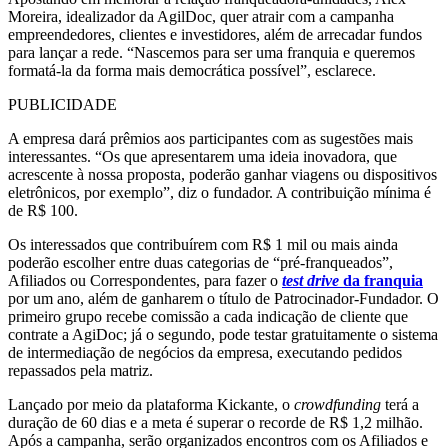
Moreira, idealizador da AgilDoc, quer atrair com a campanha
empreendedores, clientes e investidores, além de arrecadar fundos
para lançar a rede. “Nascemos para ser uma franquia e queremos
formatá-la da forma mais democrática possível”, esclarece.
PUBLICIDADE
A empresa dará prêmios aos participantes com as sugestões mais
interessantes. “Os que apresentarem uma ideia inovadora, que
acrescente à nossa proposta, poderão ganhar viagens ou dispositivos
eletrônicos, por exemplo”, diz o fundador. A contribuição mínima é
de R$ 100.
Os interessados que contribuírem com R$ 1 mil ou mais ainda
poderão escolher entre duas categorias de “pré-franqueados”,
Afiliados ou Correspondentes, para fazer o
test drive
da franquia
por um ano, além de ganharem o título de Patrocinador-Fundador. O
primeiro grupo recebe comissão a cada indicação de cliente que
contrate a AgiDoc; já o segundo, pode testar gratuitamente o sistema
de intermediação de negócios da empresa, executando pedidos
repassados pela matriz.
Lançado por meio da plataforma Kickante, o
crowdfunding
terá a
duração de 60 dias e a meta é superar o recorde de R$ 1,2 milhão.
Após a campanha, serão organizados encontros com os Afiliados e