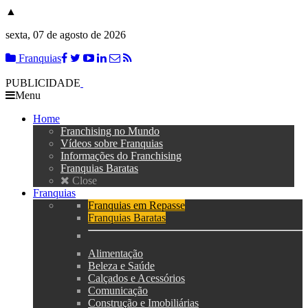
▲
sexta, 07 de agosto de 2026
Franquias
PUBLICIDADE
Menu
Home
Franchising no Mundo
Vídeos sobre Franquias
Informações do Franchising
Franquias Baratas
Close
Franquias
Franquias em Repasse
Franquias Baratas
Alimentação
Beleza e Saúde
Calçados e Acessórios
Comunicação
Construção e Imobiliárias