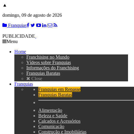
▲
domingo, 09 de agosto de 2026
Franquias
PUBLICIDADE
Menu
Home
Franchising no Mundo
Vídeos sobre Franquias
Informações do Franchising
Franquias Baratas
Close
Franquias
Franquias em Repasse
Franquias Baratas
Alimentação
Beleza e Saúde
Calçados e Acessórios
Comunicação
Construção e Imobiliárias