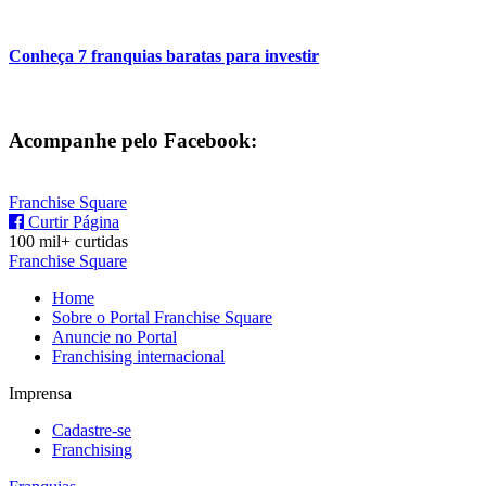
Conheça 7 franquias baratas para investir
Acompanhe pelo Facebook:
Franchise Square
Curtir Página
100 mil+ curtidas
Franchise Square
Home
Sobre o Portal Franchise Square
Anuncie no Portal
Franchising internacional
Imprensa
Cadastre-se
Franchising