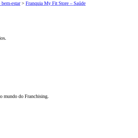
 bem-estar
>
Franquia My Fit Store – Saúde
ios.
do mundo do Franchising.