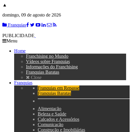
▲
domingo, 09 de agosto de 2026
Franquias
PUBLICIDADE
Menu
Home
Franchising no Mundo
Vídeos sobre Franquias
Informações do Franchising
Franquias Baratas
Close
Franquias
Franquias em Repasse
Franquias Baratas
Alimentação
Beleza e Saúde
Calçados e Acessórios
Comunicação
Construção e Imobiliárias