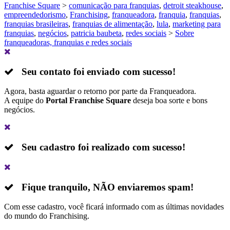
Franchise Square
>
comunicação para franquias
,
detroit steakhouse
,
empreendedorismo
,
Franchising
,
franqueadora
,
franquia
,
franquias
,
franquias brasileiras
,
franquias de alimentação
,
lula
,
marketing para
franquias
,
negócios
,
patricia baubeta
,
redes sociais
>
Sobre
franqueadoras, franquias e redes sociais
Seu contato foi enviado com sucesso!
Agora, basta aguardar o retorno por parte da Franqueadora.
A equipe do
Portal Franchise Square
deseja boa sorte e bons
negócios.
Seu cadastro foi realizado com sucesso!
Fique tranquilo,
NÃO
enviaremos spam!
Com esse cadastro, você ficará informado com as últimas novidades
do mundo do Franchising.