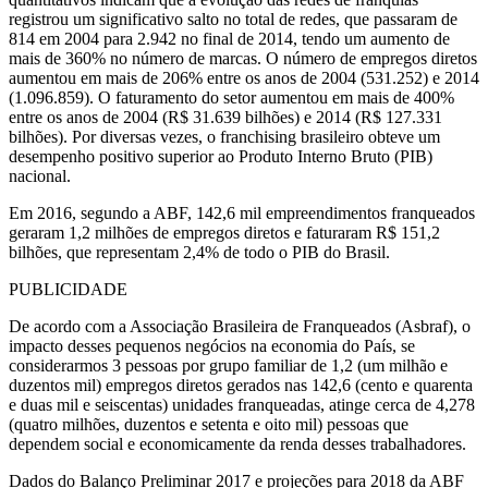
registrou um significativo salto no total de redes, que passaram de
814 em 2004 para 2.942 no final de 2014, tendo um aumento de
mais de 360% no número de marcas. O número de empregos diretos
aumentou em mais de 206% entre os anos de 2004 (531.252) e 2014
(1.096.859). O faturamento do setor aumentou em mais de 400%
entre os anos de 2004 (R$ 31.639 bilhões) e 2014 (R$ 127.331
bilhões). Por diversas vezes, o franchising brasileiro obteve um
desempenho positivo superior ao Produto Interno Bruto (PIB)
nacional.
Em 2016, segundo a ABF, 142,6 mil empreendimentos franqueados
geraram 1,2 milhões de empregos diretos e faturaram R$ 151,2
bilhões, que representam 2,4% de todo o PIB do Brasil.
PUBLICIDADE
De acordo com a Associação Brasileira de Franqueados (Asbraf), o
impacto desses pequenos negócios na economia do País, se
considerarmos 3 pessoas por grupo familiar de 1,2 (um milhão e
duzentos mil) empregos diretos gerados nas 142,6 (cento e quarenta
e duas mil e seiscentas) unidades franqueadas, atinge cerca de 4,278
(quatro milhões, duzentos e setenta e oito mil) pessoas que
dependem social e economicamente da renda desses trabalhadores.
Dados do Balanço Preliminar 2017 e projeções para 2018 da ABF