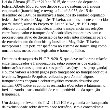
Lei da Câmara (PLC) nº 219 de 2015, de autoria do deputado
federal Alberto Mourão, que dispõe sobre o sistema de franquia
empresarial (franchising) e revoga a Lei nº 8.955, de 15 de
dezembro de 1994, os inestimáveis trabalhos do saudoso deputado
federal José Roberto Magalhães Teixeira, carinhosamente conhecido
por “Grama”, autor do Projeto de Lei nº 318-A, de 1991 cujo
objetivo principal era estabelecer maior transparência nas relações
entre franqueador e franqueado são subsídios importantes para o
processo legislativo de discussão de tão relevantes mudanças para o
desenvolvimento do franchising brasileiro. Magalhães Teixeira
incorporou a luta pela transparência no sistema de franchising como
uma de suas metas como legislador e homem público.
Dentre os destaques do PLC 219/2015, que deve melhorar a relação
entre franqueados e franqueadores, estão propostas que exigem
informações claras quanto a taxas periódicas (royalties, propaganda)
e outros valores a serem pagos pelo franqueado ao franqueador ou a
terceiros. Segundo Pesquisas realizadas pela Asbraf, alguns
franqueadores chegam a cobrar royalties mensais absurdos que
atingem 60% sobre as compras realizadas e/ou sobre o faturamento,
inviabilizando a sustentabilidade e competitividade da operação
franqueada.
Um destaque relevante do PLC 219/2105 é a garantia ao franqueado
da exclusividade sobre determinado território, sem a concorrência