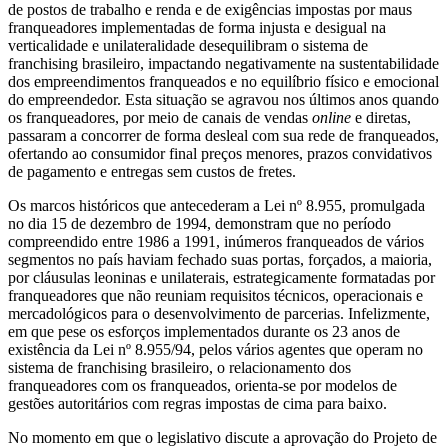
de postos de trabalho e renda e de exigências impostas por maus
franqueadores implementadas de forma injusta e desigual na
verticalidade e unilateralidade desequilibram o sistema de
franchising brasileiro, impactando negativamente na sustentabilidade
dos empreendimentos franqueados e no equilíbrio físico e emocional
do empreendedor. Esta situação se agravou nos últimos anos quando
os franqueadores, por meio de canais de vendas
online
e diretas,
passaram a concorrer de forma desleal com sua rede de franqueados,
ofertando ao consumidor final preços menores, prazos convidativos
de pagamento e entregas sem custos de fretes.
Os marcos históricos que antecederam a Lei nº 8.955, promulgada
no dia 15 de dezembro de 1994, demonstram que no período
compreendido entre 1986 a 1991, inúmeros franqueados de vários
segmentos no país haviam fechado suas portas, forçados, a maioria,
por cláusulas leoninas e unilaterais, estrategicamente formatadas por
franqueadores que não reuniam requisitos técnicos, operacionais e
mercadológicos para o desenvolvimento de parcerias. Infelizmente,
em que pese os esforços implementados durante os 23 anos de
existência da Lei nº 8.955/94, pelos vários agentes que operam no
sistema de franchising brasileiro, o relacionamento dos
franqueadores com os franqueados, orienta-se por modelos de
gestões autoritários com regras impostas de cima para baixo.
No momento em que o legislativo discute a aprovação do Projeto de