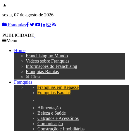
▲
sexta, 07 de agosto de 2026
Franquias
PUBLICIDADE
Menu
Home
Franchising no Mundo
Vídeos sobre Franquias
Informações do Franchising
Franquias Baratas
Close
Franquias
Franquias em Repasse
Franquias Baratas
Alimentação
Beleza e Saúde
Calçados e Acessórios
Comunicação
Construção e Imobiliárias