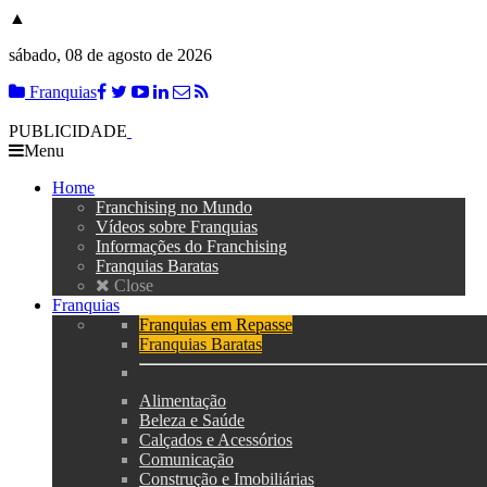
▲
sábado, 08 de agosto de 2026
Franquias
PUBLICIDADE
Menu
Home
Franchising no Mundo
Vídeos sobre Franquias
Informações do Franchising
Franquias Baratas
Close
Franquias
Franquias em Repasse
Franquias Baratas
Alimentação
Beleza e Saúde
Calçados e Acessórios
Comunicação
Construção e Imobiliárias