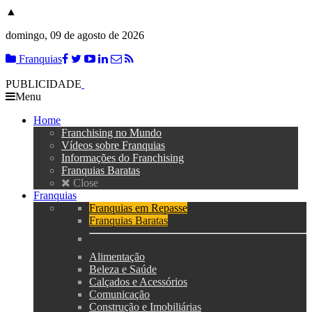
▲
domingo, 09 de agosto de 2026
Franquias
PUBLICIDADE
Menu
Home
Franchising no Mundo
Vídeos sobre Franquias
Informações do Franchising
Franquias Baratas
Close
Franquias
Franquias em Repasse
Franquias Baratas
Alimentação
Beleza e Saúde
Calçados e Acessórios
Comunicação
Construção e Imobiliárias