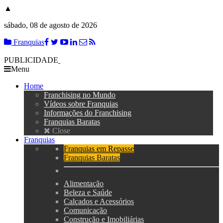
▲
sábado, 08 de agosto de 2026
Franquias
PUBLICIDADE
Menu
Home
Franchising no Mundo
Vídeos sobre Franquias
Informações do Franchising
Franquias Baratas
Close
Franquias
Franquias em Repasse
Franquias Baratas
Alimentação
Beleza e Saúde
Calçados e Acessórios
Comunicação
Construção e Imobiliárias