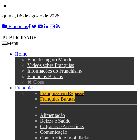
▲
quinta, 06 de agosto de 2026
Franquias
PUBLICIDADE
Menu
Home
Franchising no Mundo
Vídeos sobre Franquias
Informações do Franchising
Franquias Baratas
Close
Franquias
Franquias em Repasse
Franquias Baratas
Alimentação
Beleza e Saúde
Calçados e Acessórios
Comunicação
Construção e Imobiliárias