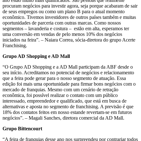
ano estão muito mais qualificados. São pessoas que realmente
procuram negócios para investir agora, seja porque acabaram de sair
de seus empregos ou como um plano B para o atual momento
econômico. Tivemos investidores de outros países também e muitas
oportunidades de parceria com outras marcas. Como nossos
segmentos – lavanderia e costura – estão em alta, esperamos ter
uma conversão em vendas de pelo menos 10% dos negócios
iniciados na feira”. – Naiara Correa, sócia-diretora do grupo Acerte
Franchising.
Grupo AD Shopping e AD Mall
“O Grupo AD Shopping e a AD Mall participam da ABF desde o
seu início. Acreditamos no potencial de negócios e relacionamento
que a feira pode gerar para o nosso segmento de atuação. Essa
edição foi mais uma oportunidade para firmar bons negócios com o
mercado de franquias. Mesmo com um cenário de retração
econômica, foi possível realizar o contato com um público
interessado, empreendedor e qualificado, que está em busca de
alternativas e aposta no segmento de franchising. A previsão é que
18% dos contatos feitos em nosso estande revertam-se em futuros
negócios”. – Magali Sanches, diretora comercial da AD Mall.
Grupo Bittencourt
“A feira de franquias desse ano nos surpreendeu por contrariar todos