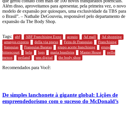
que gerou contato com mais de 100 novos franqueados potenciais.
Além disso, aproveitamos para apresentar, pela primeira vez, o novo
modelo de expansão por quiosques, uma exclusividade da TBS para
o Brasil”. – Nathalie DeGouveia, responsável pelo departamento de
expansão da The Body Shop.
Tags:
abf
ABF Franchising Expo
acquio
Ad mall
Ad shopping
arranjos express
della via pneus
Feira de Franquias
Franchising
franquias
Franquias Baratas
grupo acerte franchising
grupo
bittencourt
help
lugs
maria brasileira
Master House
pello
menos
petland
sms digital
the body shop
Recomendados para Você:
De simples lanchonete à gigante global: Lições de
empreendedorismo com o sucesso do McDonald’s