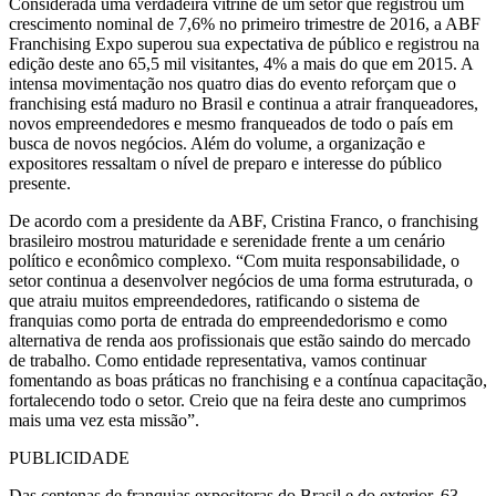
Considerada uma verdadeira
vitrine de um setor que registrou um
crescimento nominal de 7,6% no primeiro trimestre de 2016, a ABF
Franchising Expo superou sua expectativa de público e registrou na
edição deste ano 65,5 mil visitantes, 4% a mais do que em 2015. A
intensa movimentação nos quatro dias do evento reforçam que o
franchising está maduro no Brasil e continua a atrair franqueadores,
novos empreendedores e mesmo franqueados de todo o país em
busca de novos negócios. Além do volume, a organização e
expositores ressaltam o nível de preparo e interesse do público
presente.
De acordo com a presidente da ABF, Cristina Franco, o franchising
brasileiro mostrou maturidade e serenidade frente a um cenário
político e econômico complexo. “Com muita responsabilidade, o
setor continua a desenvolver negócios de uma forma estruturada, o
que atraiu muitos empreendedores, ratificando o sistema de
franquias como porta de entrada do empreendedorismo e como
alternativa de renda aos profissionais que estão saindo do mercado
de trabalho. Como entidade representativa, vamos continuar
fomentando as boas práticas no franchising e a contínua capacitação,
fortalecendo todo o setor. Creio que na feira deste ano cumprimos
mais uma vez esta missão”.
PUBLICIDADE
Das centenas de franquias expositoras do Brasil e do exterior, 63